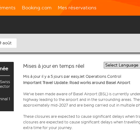
léments
Booking.com
Mes réservations
9 août
Mises à jour en temps réel
anée
Mis à jour il y a 5 jours par easyJet Operations Control
 Swiss
Important Travel Update: Road works around Basel Airport
sector
We've been made aware of Basel Airport (BSL) is currently unde
inal 1
highway leading to the airport and in the surrounding areas. Th
approximately mid-2027 and are being carried out in multiple p
These closures are expected to cause significant delays when tra
closures are expected to cause significant delays when travellin
extra time for your journey.