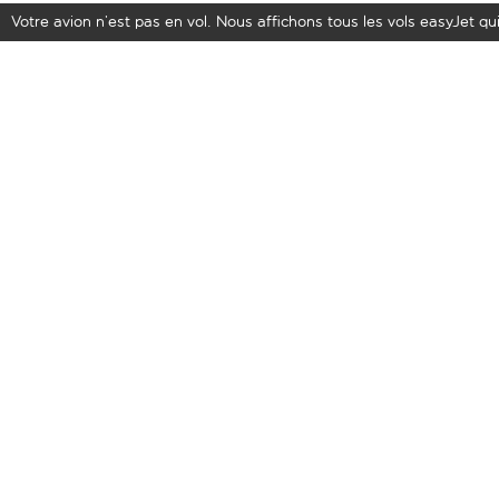
Votre avion n’est pas en vol. Nous affichons tous les vols easyJet qui