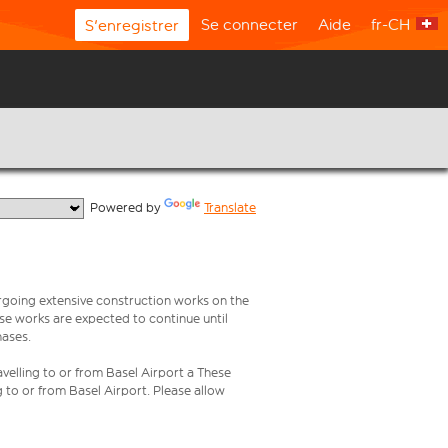
Se connecter
Aide
fr-CH
S'enregistrer
  Powered by 
Translate
rgoing extensive construction works on the
ese works are expected to continue until
hases.
velling to or from Basel Airport a These
g to or from Basel Airport. Please allow