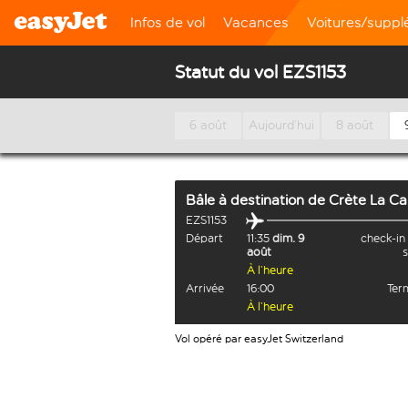
Infos de vol
Vacances
Voitures/supp
Statut du vol EZS1153
6 août
Aujourd’hui
8 août
Bâle
à destination de
Crète La C
EZS1153
Départ
11:35
dim. 9
check-in
août
À l’heure
Arrivée
16:00
Term
À l’heure
Vol opéré par easyJet Switzerland