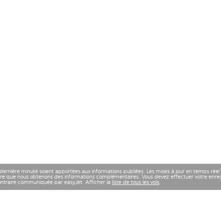
 dernière minute soient apportées aux informations publiées. Les mises à jour en temps réel
re que nous obtenons des informations complémentaires. Vous devez effectuer votre enregi
contraire communiquée par easyJet. Afficher la
liste de tous les vols
.