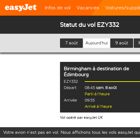
Infos de vol
Vacances
Voitures/supp
Statut du vol EZY332
7 août
Aujourd’hui
9 août
Birmingham
à destination de
Édimbourg
EZY332
Départ
08:45
sam. 8 août
Parti à l’heure
Arrivée
09:55
Arrivé à l’heure
Vol opéré par easyJet UK
Votre avion n’est pas en vol. Nous affichons tous les vols easyJet qui