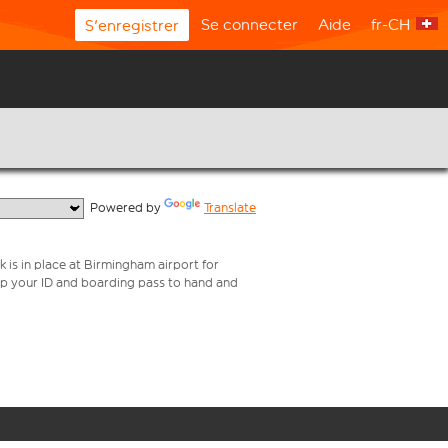
Se connecter
Aide
fr-CH
S'enregistrer
  Powered by 
Translate
k is in place at Birmingham airport for
eep your ID and boarding pass to hand and