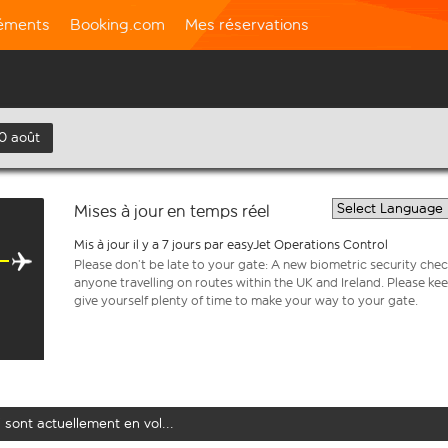
léments
Booking.com
Mes réservations
10 août
Mises à jour en temps réel
Mis à jour il y a 7 jours par easyJet Operations Control
Please don’t be late to your gate: A new biometric security chec
anyone travelling on routes within the UK and Ireland. Please k
give yourself plenty of time to make your way to your gate.
 sont actuellement en vol...