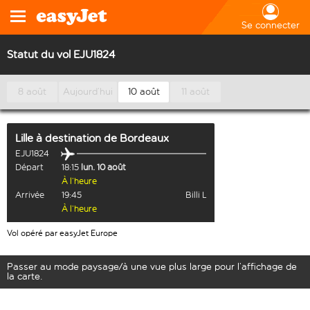
Se connecter
Statut du vol EJU1824
8 août
Aujourd’hui
10 août
11 août
Lille
à destination de
Bordeaux
EJU1824
Départ
18:15
lun. 10 août
À l’heure
Arrivée
19:45
Billi L
À l’heure
Vol opéré par easyJet Europe
Passer au mode paysage/à une vue plus large pour l’affichage de
la carte.