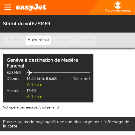
Se connecter
Statut du vol EZS1469
7 août
Aujourd’hui
9 août
10 août
Genève
à destination de
Madère
Funchal
EZS1469
Départ
14:55
sam. 8 août
Terminal 1
À l’heure
Arrivée
17:40
À l’heure
Vol opéré par easyJet Switzerland
Passer au mode paysage/à une vue plus large pour l’affichage de
la carte.