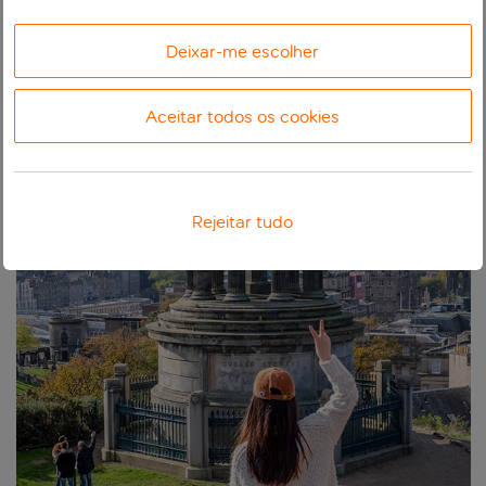
Reset às minhas seleções
Deixar-me escolher
Destinos
0
0
9
de Reiquiavique Keflavik
Aceitar todos os cookies
Edimburgo
desde
45,
35 €
Rejeitar tudo