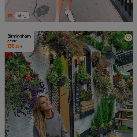
@rk_
Birmingham
desde
138,
35 €