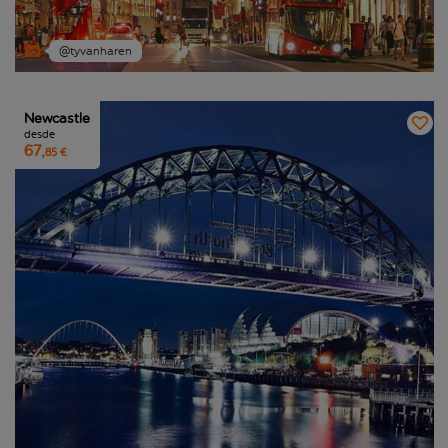
@tyvanharen
Newcastle
desde
67,
85 €