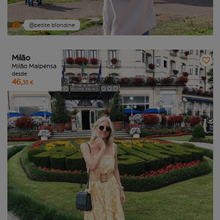
@petite.blondine
Milão
Milão Malpensa
desde
46,
35 €