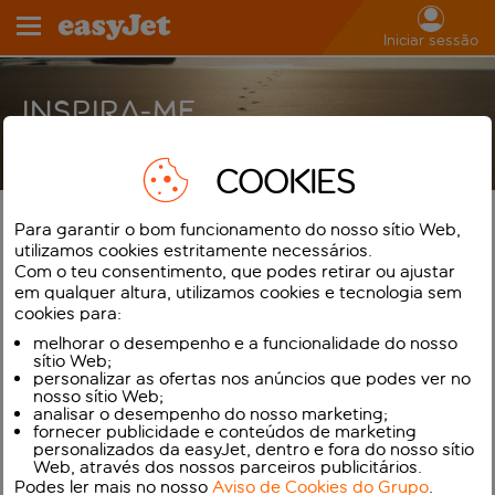
Iniciar sessão
INSPIRA-ME
COOKIES
VAMOS LÁ COMECAR A PLANEAR
Para garantir o bom funcionamento do nosso sítio Web,
utilizamos cookies estritamente necessários.
AS TUAS FÉRIAS
Com o teu consentimento, que podes retirar ou ajustar
em qualquer altura, utilizamos cookies e tecnologia sem
Eu quero voar desde
Reiquiavique Keflavik
cookies para:
melhorar o desempenho e a funcionalidade do nosso
Eu quero ir
na primavera de 2027
só
só Ida
sítio Web;
personalizar as ofertas nos anúncios que podes ver no
nosso sítio Web;
O meu orçamento é
sem orçamento
analisar o desempenho do nosso marketing;
fornecer publicidade e conteúdos de marketing
personalizados da easyJet, dentro e fora do nosso sítio
Estou à procura de
descontração absoluta
Web, através dos nossos parceiros publicitários.
Podes ler mais no nosso
Aviso de Cookies do Grupo
.