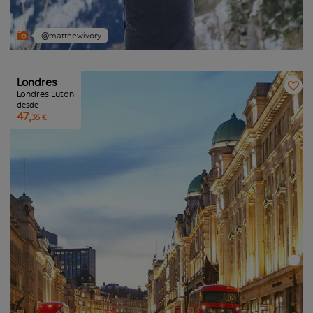
@matthewivory
Londres
Londres Luton
desde
47,
35 €