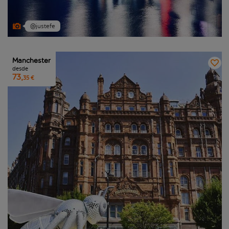
@justefe
Manchester
desde
73,
35 €