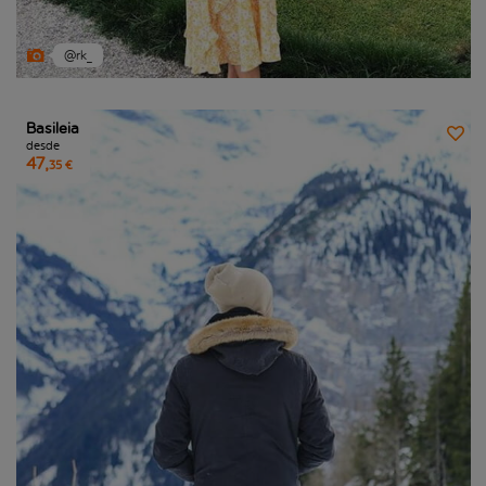
@rk_
Basileia
desde
47,
35 €