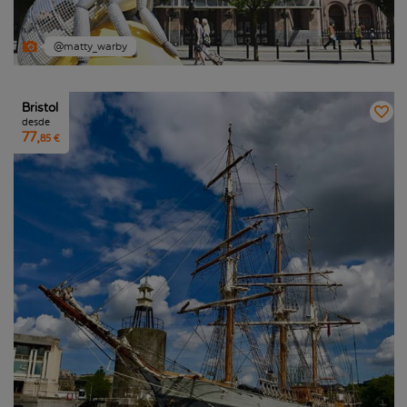
@matty_warby
Bristol
desde
77,
85 €