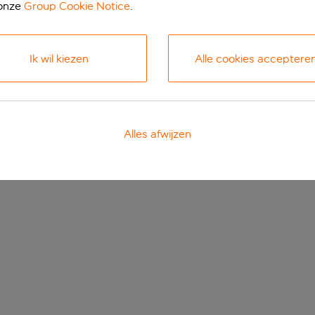
 onze
Group Cookie Notice
.
Ik wil kiezen
Alle cookies acceptere
Alles afwijzen