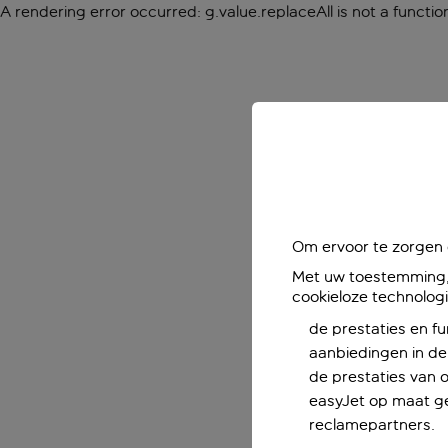
A rendering error occurred:
g.value.replaceAll is not a functio
Om ervoor te zorgen d
Met uw toestemming, 
cookieloze technolog
de prestaties en fu
aanbiedingen in de 
de prestaties van 
easyJet op maat ge
reclamepartners.