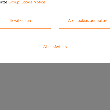
 onze
Group Cookie Notice
.
Ik wil kiezen
Alle cookies acceptere
Alles afwijzen