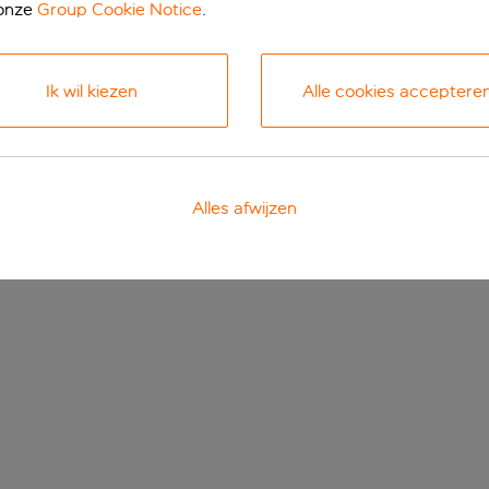
 onze
Group Cookie Notice
.
Ik wil kiezen
Alle cookies acceptere
Alles afwijzen