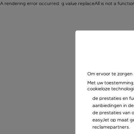
A rendering error occurred:
g.value.replaceAll is not a functio
Om ervoor te zorgen d
Met uw toestemming, 
cookieloze technolog
de prestaties en fu
aanbiedingen in de 
de prestaties van 
easyJet op maat ge
reclamepartners.