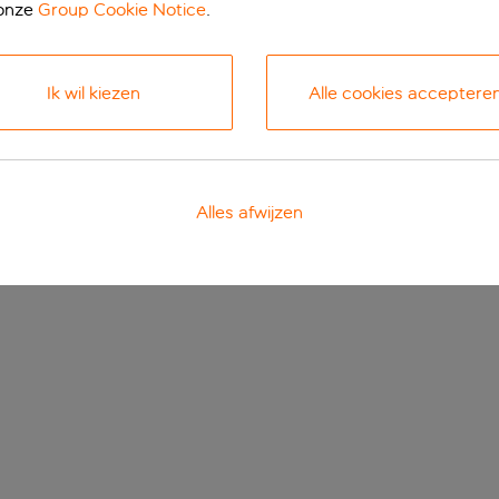
 onze
Group Cookie Notice
.
Ik wil kiezen
Alle cookies acceptere
Alles afwijzen