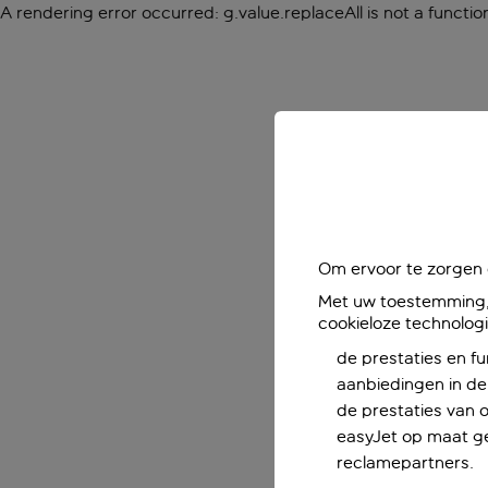
A rendering error occurred:
g.value.replaceAll is not a functio
Om ervoor te zorgen d
Met uw toestemming, 
cookieloze technolog
de prestaties en fu
aanbiedingen in de 
de prestaties van 
easyJet op maat ge
reclamepartners.