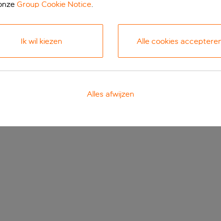
 onze
Group Cookie Notice
.
Ik wil kiezen
Alle cookies acceptere
Alles afwijzen