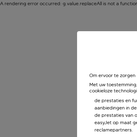
A rendering error occurred:
g.value.replaceAll is not a functio
Om ervoor te zorgen d
Met uw toestemming, 
cookieloze technolog
de prestaties en fu
aanbiedingen in de 
de prestaties van 
easyJet op maat ge
reclamepartners.