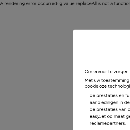
A rendering error occurred:
g.value.replaceAll is not a functio
Om ervoor te zorgen d
Met uw toestemming, 
cookieloze technolog
de prestaties en fu
aanbiedingen in de 
de prestaties van 
easyJet op maat ge
reclamepartners.