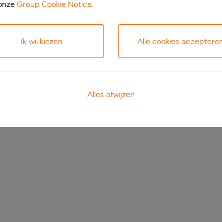
 onze
Group Cookie Notice
.
Ik wil kiezen
Alle cookies acceptere
Alles afwijzen