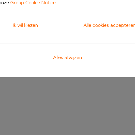
 onze
Group Cookie Notice
.
Ik wil kiezen
Alle cookies acceptere
Alles afwijzen