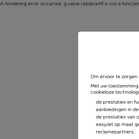
A rendering error occurred:
g.value.replaceAll is not a functio
Om ervoor te zorgen d
Met uw toestemming, 
cookieloze technolog
de prestaties en fu
aanbiedingen in de 
de prestaties van 
easyJet op maat ge
reclamepartners.