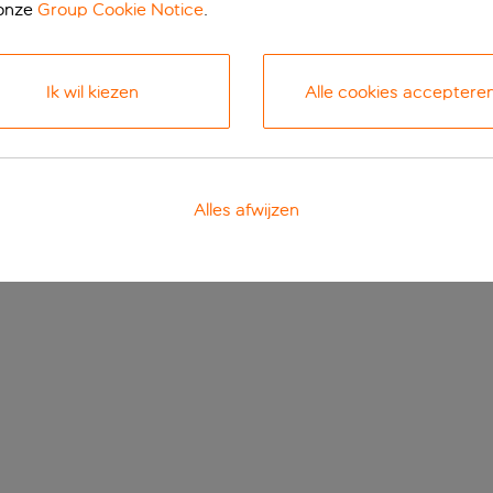
 onze
Group Cookie Notice
.
Ik wil kiezen
Alle cookies acceptere
Alles afwijzen