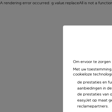
A rendering error occurred:
g.value.replaceAll is not a functio
Om ervoor te zorgen d
Met uw toestemming, 
cookieloze technolog
de prestaties en fu
aanbiedingen in de 
de prestaties van 
easyJet op maat ge
reclamepartners.