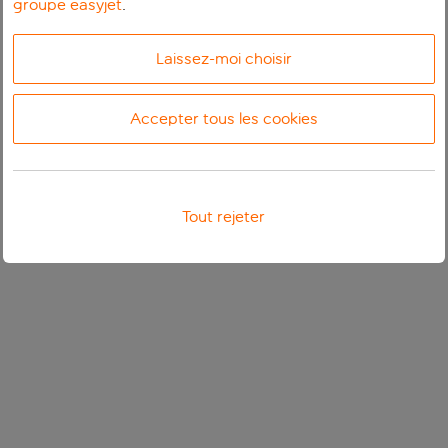
groupe easyjet
.
Laissez-moi choisir
Accepter tous les cookies
Tout rejeter