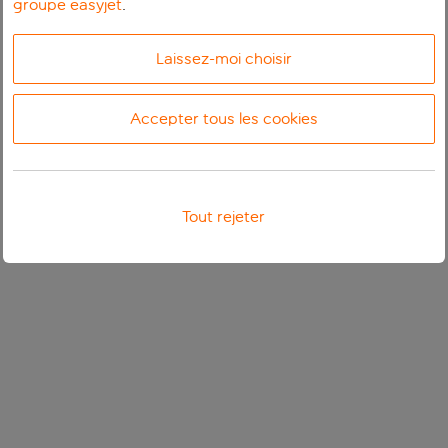
groupe easyjet
.
Laissez-moi choisir
Accepter tous les cookies
Tout rejeter