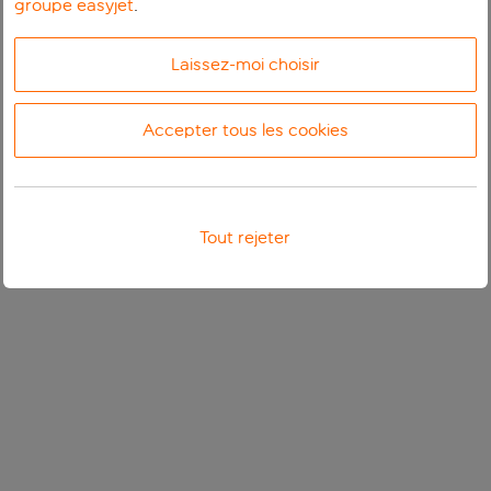
groupe easyjet
.
Laissez-moi choisir
Accepter tous les cookies
Tout rejeter