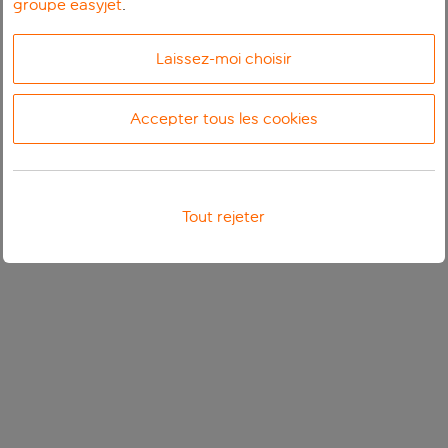
groupe easyjet
.
Laissez-moi choisir
Accepter tous les cookies
Tout rejeter