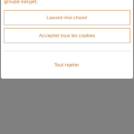
groupe easyjet
.
Laissez-moi choisir
Accepter tous les cookies
Tout rejeter