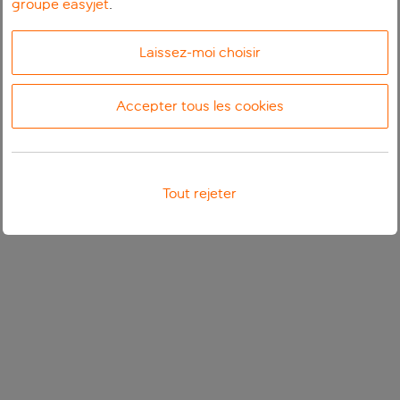
groupe easyjet
.
Laissez-moi choisir
Accepter tous les cookies
Tout rejeter