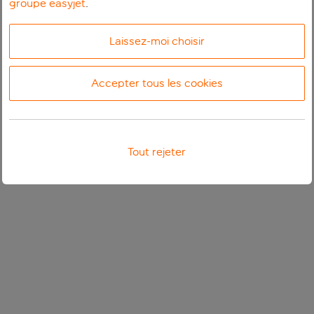
groupe easyjet
.
Laissez-moi choisir
Accepter tous les cookies
Tout rejeter