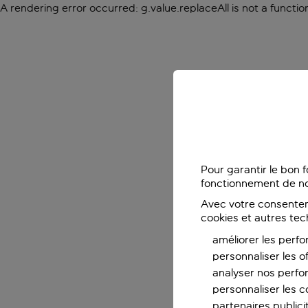
A rendering error occurred:
g.value.replaceAll is not a functio
Pour garantir le bon 
fonctionnement de no
Avec votre consentem
cookies et autres tec
améliorer les perfo
personnaliser les o
analyser nos perf
personnaliser les co
partenaires publicit