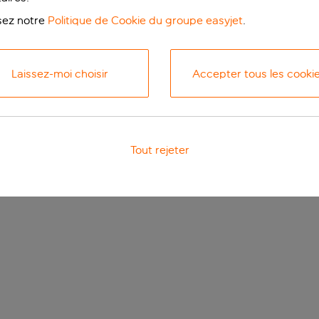
isez notre
Politique de Cookie du groupe easyjet
.
Laissez-moi choisir
Accepter tous les cooki
Tout rejeter