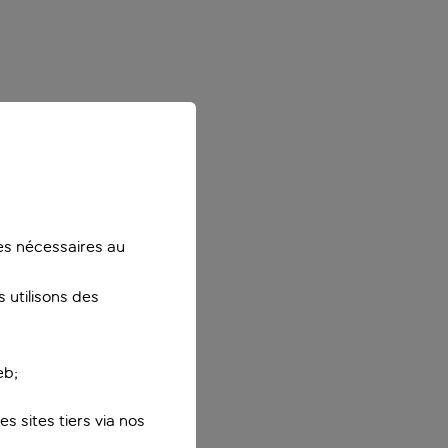
ies nécessaires au
 utilisons des
eb;
s sites tiers via nos