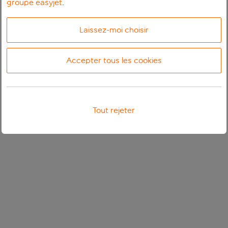
groupe easyjet
.
Laissez-moi choisir
Accepter tous les cookies
Tout rejeter