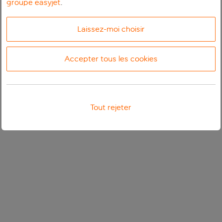
groupe easyjet
.
Laissez-moi choisir
Accepter tous les cookies
Tout rejeter