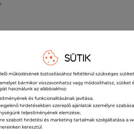
n
.
SÜTIK
elő működésének biztosításához feltétlenül szükséges sütiket
 amelyet bármikor visszavonhatsz vagy módosíthatsz, sütiket 
giát használunk az alábbiakhoz:
sítményének és funkcionalitásának javítása;
gjelenő hirdetésekben szereplő ajánlatok személyre szabása
nységünk teljesítményének elemzése;
re szabott hirdetési és marketing tartalmak szolgáltatása a 
tnereinken keresztül.