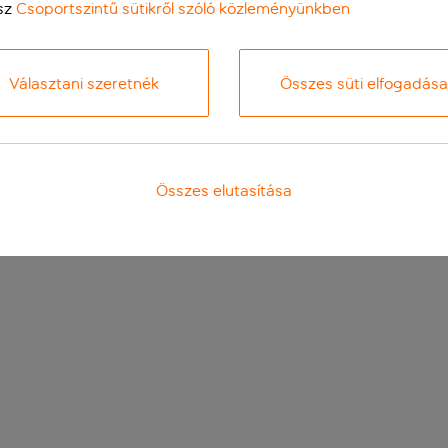
sz
Csoportszintű sütikről szóló közleményünkben
Választani szeretnék
Összes süti elfogadása
Összes elutasítása