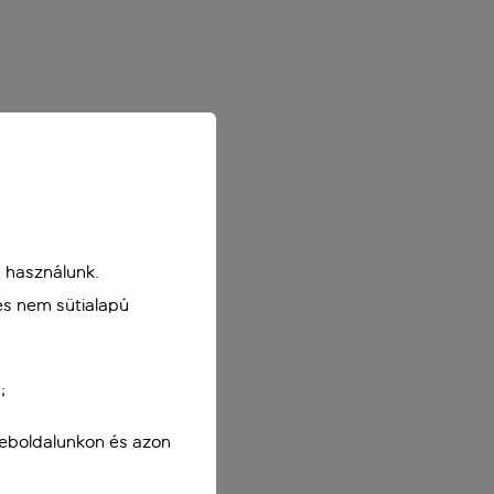
 használunk.
és nem sütialapú
;
weboldalunkon és azon