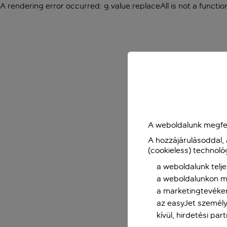
A rendering error occurred:
g.value.replaceAll is not a functio
A weboldalunk megfel
A hozzájárulásoddal,
(cookieless) technoló
a weboldalunk telje
a weboldalunkon me
a marketingtevéke
az easyJet személy
kívül, hirdetési par