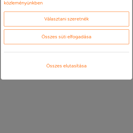
közleményünkben
Választani szeretnék
Összes süti elfogadása
Összes elutasítása