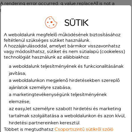
A rendering error occurred:
g.value.replaceAll is not a
function
.
SÜTIK
A weboldalunk megfelelő működésének biztosításához
feltétlenül szükséges sütiket használunk.
A hozzájárulásoddal, amelyet bármikor visszavonhatsz
vagy módosíthatsz, sütiket és nem sütialapú (cookieless)
technológiát használunk az alábbiakhoz:
a weboldalunk teljesítményének és funkcionalitásának
javítása;
a weboldalunkon megjelenő hirdetésekben szereplő
ajánlatok személyre szabása;
a marketingtevékenységünk teljesítményének
elemzése;
az easyJet személyre szabott hirdetési és marketing
tartalmak szolgáltatása a weboldalunkon és azon kívül,
hirdetési partnereinken keresztül.
Többet is megtudhatsz
Csoportszintű sütikről szóló