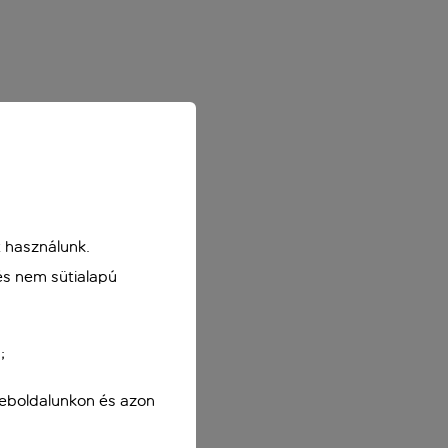
 használunk.
és nem sütialapú
;
weboldalunkon és azon