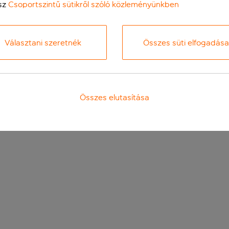
sz
Csoportszintű sütikről szóló közleményünkben
Választani szeretnék
Összes süti elfogadása
Összes elutasítása