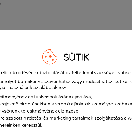
n
.
SÜTIK
elő működésének biztosításához feltétlenül szükséges sütiket
 amelyet bármikor visszavonhatsz vagy módosíthatsz, sütiket 
giát használunk az alábbiakhoz:
sítményének és funkcionalitásának javítása;
gjelenő hirdetésekben szereplő ajánlatok személyre szabása
nységünk teljesítményének elemzése;
re szabott hirdetési és marketing tartalmak szolgáltatása a 
tnereinken keresztül.