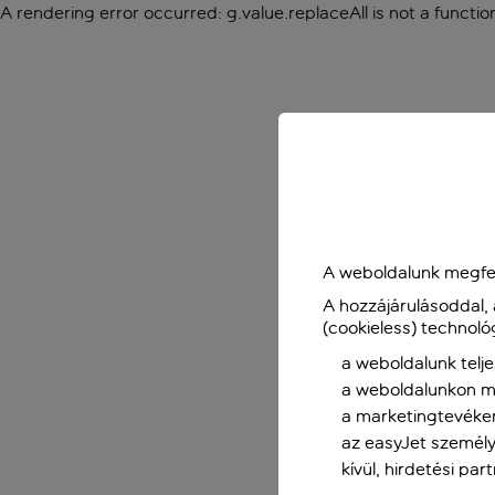
A rendering error occurred:
g.value.replaceAll is not a functio
A weboldalunk megfel
A hozzájárulásoddal,
(cookieless) technoló
a weboldalunk telje
a weboldalunkon me
a marketingtevéke
az easyJet személy
kívül, hirdetési par