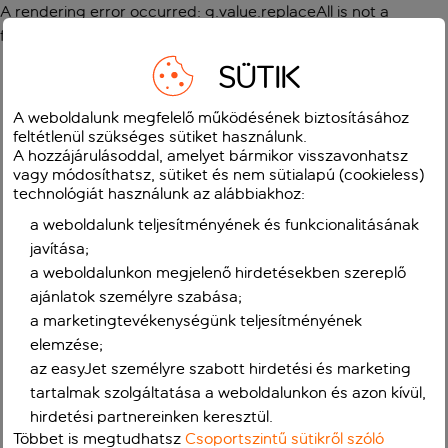
A rendering error occurred:
g.value.replaceAll is not a
function
.
SÜTIK
A weboldalunk megfelelő működésének biztosításához
feltétlenül szükséges sütiket használunk.
A hozzájárulásoddal, amelyet bármikor visszavonhatsz
vagy módosíthatsz, sütiket és nem sütialapú (cookieless)
technológiát használunk az alábbiakhoz:
a weboldalunk teljesítményének és funkcionalitásának
javítása;
a weboldalunkon megjelenő hirdetésekben szereplő
ajánlatok személyre szabása;
a marketingtevékenységünk teljesítményének
elemzése;
az easyJet személyre szabott hirdetési és marketing
tartalmak szolgáltatása a weboldalunkon és azon kívül,
hirdetési partnereinken keresztül.
Többet is megtudhatsz
Csoportszintű sütikről szóló