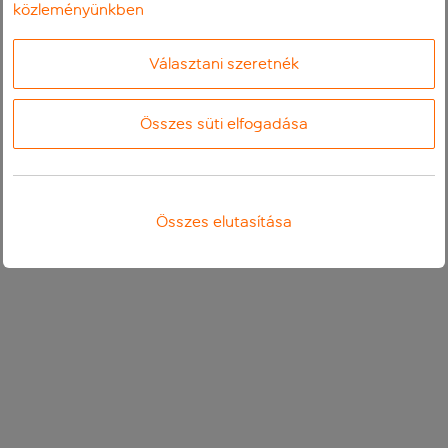
közleményünkben
Választani szeretnék
Összes süti elfogadása
Összes elutasítása