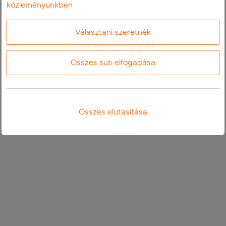
közleményünkben
Választani szeretnék
Összes süti elfogadása
Összes elutasítása