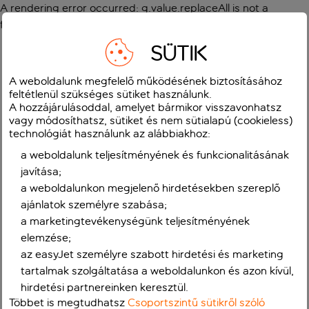
A rendering error occurred:
g.value.replaceAll is not a
function
.
SÜTIK
A weboldalunk megfelelő működésének biztosításához
feltétlenül szükséges sütiket használunk.
A hozzájárulásoddal, amelyet bármikor visszavonhatsz
vagy módosíthatsz, sütiket és nem sütialapú (cookieless)
technológiát használunk az alábbiakhoz:
a weboldalunk teljesítményének és funkcionalitásának
javítása;
a weboldalunkon megjelenő hirdetésekben szereplő
ajánlatok személyre szabása;
a marketingtevékenységünk teljesítményének
elemzése;
az easyJet személyre szabott hirdetési és marketing
tartalmak szolgáltatása a weboldalunkon és azon kívül,
hirdetési partnereinken keresztül.
Többet is megtudhatsz
Csoportszintű sütikről szóló