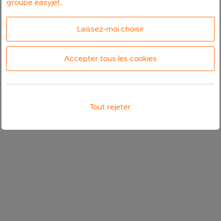
groupe easyjet
.
Laissez-moi choisir
Accepter tous les cookies
Tout rejeter