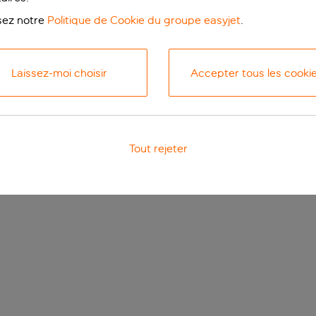
isez notre
Politique de Cookie du groupe easyjet
.
Laissez-moi choisir
Accepter tous les cooki
Tout rejeter