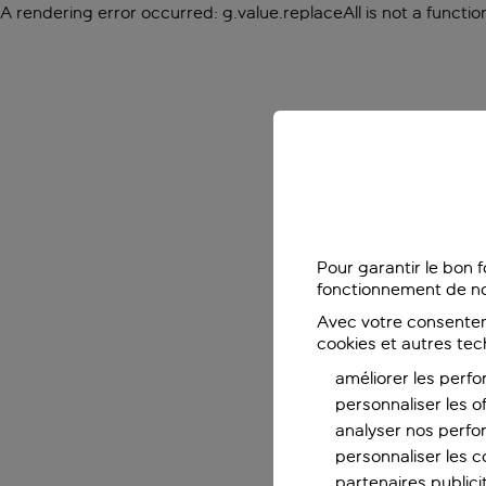
A rendering error occurred:
g.value.replaceAll is not a functio
Pour garantir le bon 
fonctionnement de no
Avec votre consentem
cookies et autres tec
améliorer les perfo
personnaliser les o
analyser nos perf
personnaliser les co
partenaires publicit