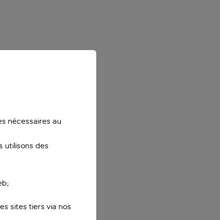
ies nécessaires au
 utilisons des
eb;
s sites tiers via nos