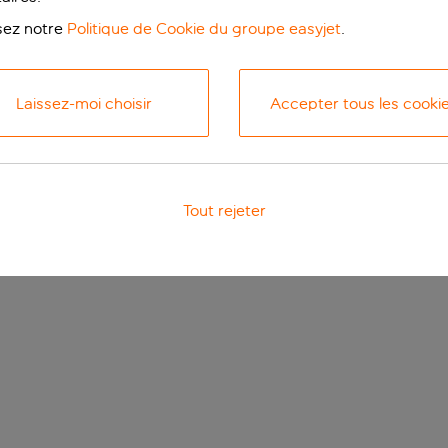
isez notre
Politique de Cookie du groupe easyjet
.
Laissez-moi choisir
Accepter tous les cooki
Tout rejeter