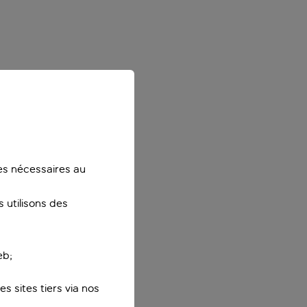
ies nécessaires au
 utilisons des
eb;
s sites tiers via nos