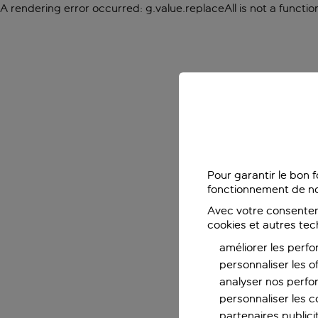
A rendering error occurred:
g.value.replaceAll is not a functio
Pour garantir le bon 
fonctionnement de no
Avec votre consentem
cookies et autres tec
améliorer les perfo
personnaliser les o
analyser nos perf
personnaliser les co
partenaires publicit