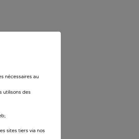
ies nécessaires au
 utilisons des
eb;
s sites tiers via nos