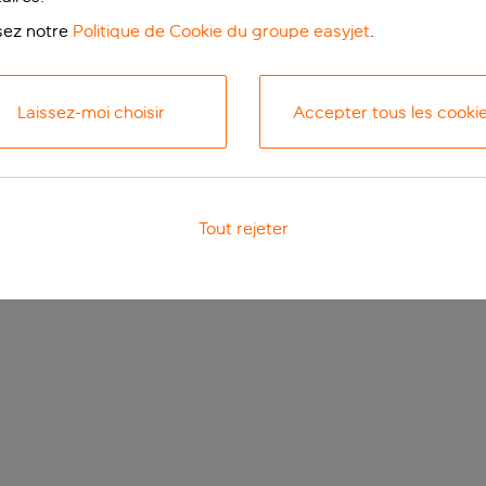
isez notre
Politique de Cookie du groupe easyjet
.
Laissez-moi choisir
Accepter tous les cooki
Tout rejeter