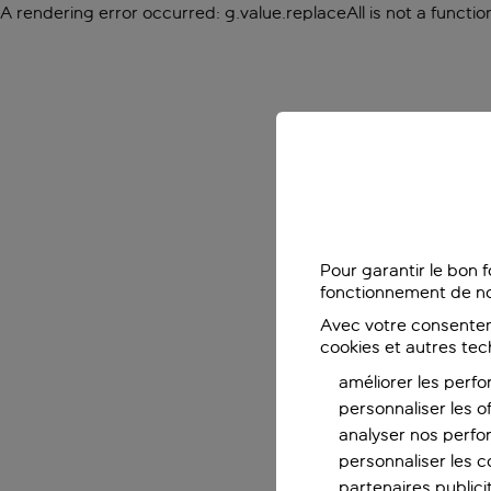
A rendering error occurred:
g.value.replaceAll is not a functio
Pour garantir le bon 
fonctionnement de no
Avec votre consentem
cookies et autres tec
améliorer les perfo
personnaliser les o
analyser nos perf
personnaliser les co
partenaires publicit