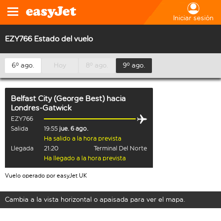
Iniciar sesión
EZY766 Estado del vuelo
6º ago.
Hoy
8º ago.
9º ago.
Belfast City (George Best)
hacia
Londres-Gatwick
EZY766
Salida
19:55
jue. 6 ago.
Ha salido a la hora prevista
Llegada
21:20
Terminal Del Norte
Ha llegado a la hora prevista
Vuelo operado por easyJet UK
Cambia a la vista horizontal o apaisada para ver el mapa.