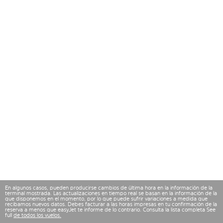
En algunos casos, pueden producirse cambios de última hora en la información de la
terminal mostrada. Las actualizaciones en tiempo real se basan en la información de la
que disponemos en el momento, por lo que puede sufrir variaciones a medida que
recibamos nuevos datos. Debes facturar a las horas impresas en tu confirmación de la
reserva a menos que easyJet te informe de lo contrario. Consulta la lista completa See
full
de todos los vuelos.