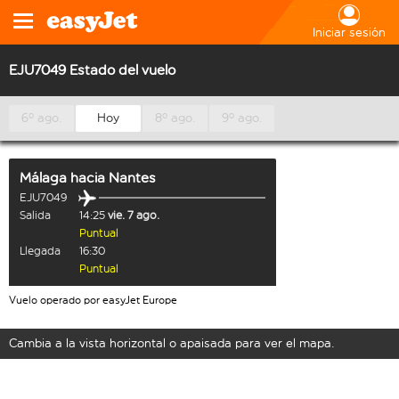
Iniciar sesión
EJU7049 Estado del vuelo
6º ago.
Hoy
8º ago.
9º ago.
Málaga
hacia
Nantes
EJU7049
Salida
14:25
vie. 7 ago.
Puntual
Llegada
16:30
Puntual
Vuelo operado por easyJet Europe
Cambia a la vista horizontal o apaisada para ver el mapa.