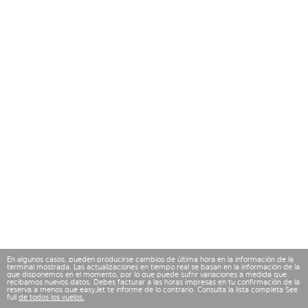
En algunos casos, pueden producirse cambios de última hora en la información de la
terminal mostrada. Las actualizaciones en tiempo real se basan en la información de la
que disponemos en el momento, por lo que puede sufrir variaciones a medida que
recibamos nuevos datos. Debes facturar a las horas impresas en tu confirmación de la
reserva a menos que easyJet te informe de lo contrario. Consulta la lista completa See
full
de todos los vuelos.