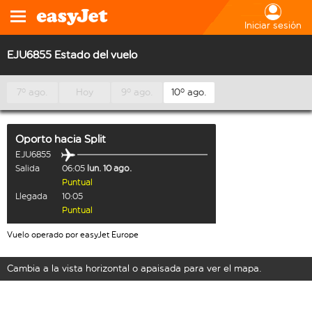
Iniciar sesión
EJU6855 Estado del vuelo
7º ago.
Hoy
9º ago.
10º ago.
Oporto
hacia
Split
EJU6855
Salida
06:05
lun. 10 ago.
Puntual
Llegada
10:05
Puntual
Vuelo operado por easyJet Europe
Cambia a la vista horizontal o apaisada para ver el mapa.