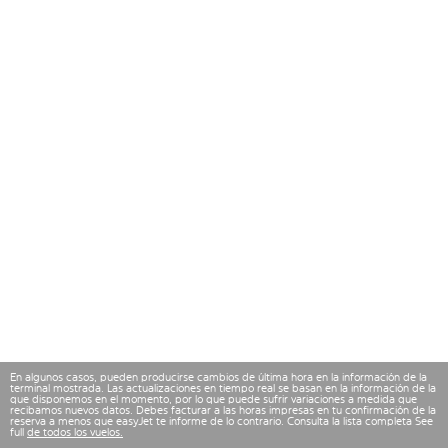
En algunos casos, pueden producirse cambios de última hora en la información de la
terminal mostrada. Las actualizaciones en tiempo real se basan en la información de la
que disponemos en el momento, por lo que puede sufrir variaciones a medida que
recibamos nuevos datos. Debes facturar a las horas impresas en tu confirmación de la
reserva a menos que easyJet te informe de lo contrario. Consulta la lista completa See
full
de todos los vuelos.