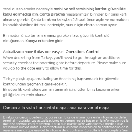
Yerel düzenlemeler nedeniyle
mobil ve self servis biniş kartları güvenlikte
kabul edilmediği için
,
Çanta Bırakma
masalarımızın birinden bir biniş kartı
almanız gerekir. Çanta bırakma kalkıştan 2.5 saat önce açılır ve normalden
kalabalık olabilme ihtimali nedeniyle, bunun için ekstra zaman ayırın.
Binmeden önce tamamlamanız gereken ilave güvenlik kontrolü
olduğundan,
Kapıya erkenden gidin
.
Actualizado hace 6 días por easyJet Operations Control
When departing from Turkey, you'll need to go through an additional
security check at the boarding gate before departure. Please make sure
you go to the gate early to allow time for this.
Türkiye çıkışlı uçuşlarda kalkıştan önce biniş kapısında ek bir güvenlik
kontrolünden geçmeniz gerekecektir.
Ek güvenlik kontrolüne zaman tanımak için, lütfen biniş kapısına erken
gittiğinizden emin olunuz.
Cambia a la vista horizontal o apaisada para ver el mapa.
En algunos casos, pueden producirse cambios de última hora en la información de la
terminal mostrada. Las actualizaciones en tiempo real se basan en la información de la
que disponemos en el momento, por lo que puede sufrir variaciones a medida que
recibamos nuevos datos. Debes facturar a las horas impresas en tu confirmación de la
reserva a menos que easyJet te informe de lo contrario. Consulta la lista completa See