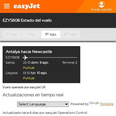
Iniciar sesión
EZY5608 Estado del vuelo
7º ago.
Hoy
9º ago.
10º ago.
Antalya
hacia
Newcastle
EZY5608
Salida
22:15
dom. 9 ago.
Terminal 2
Puntual
Llegada
01:10
lun. 10 ago.
Puntual
Vuelo operado por easyJet UK
Actualizaciones en tiempo real
  Powered by 
Translate
Actualizado hace 6 días por easyJet Operations Control