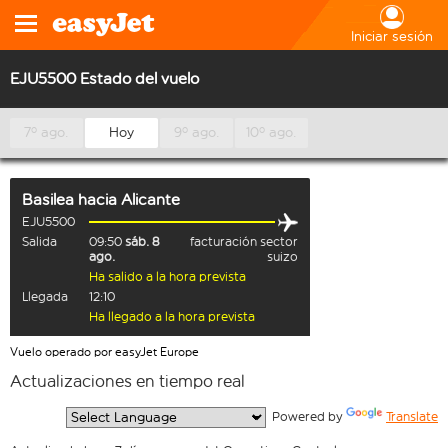
Iniciar sesión
EJU5500 Estado del vuelo
7º ago.
Hoy
9º ago.
10º ago.
Basilea
hacia
Alicante
EJU5500
Salida
09:50
sáb. 8
facturación sector
ago.
suizo
Ha salido a la hora prevista
Llegada
12:10
Ha llegado a la hora prevista
Vuelo operado por easyJet Europe
Actualizaciones en tiempo real
  Powered by 
Translate