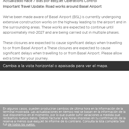
Actualizado hace 7 días por easyJet Operations Control
Important Travel Update: Road works around Basel Airport
We've been made aware of Basel Airport (BSL) is currently undergoing
extensive construction works on the highway leading to the airport and in
the surrounding areas. These works are expected to continue until
approximately mid-2027 and are being carried out in multiple phases.
These closures are expected to cause significant delays when travelling
to or from Basel Airport a These closures are expected to cause
significant delays when travelling to or from Basel Airport. Please allow
extra time for your journey.
Cambia a la vista horizontal o apaisada para ver el mapa.
En algunos casos, pueden producirse cambios de última hora en la información de la
terminal mostrada. Las actualizaciones en tiempo real se basan en la información de la
que disponemos en el momento, por lo que puede sufrir variaciones a medida que
recibamos nuevos datos. Debes facturar a las horas impresas en tu confirmación de la
reserva a menos que easyJet te informe de lo contrario. Consulta la lista completa See
full
de todos los vuelos.