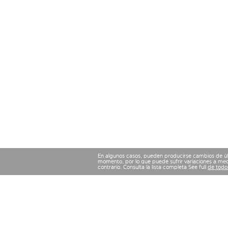
En algunos casos, pueden producirse cambios de últ
momento, por lo que puede sufrir variaciones a med
contrario. Consulta la lista completa See full
de todos