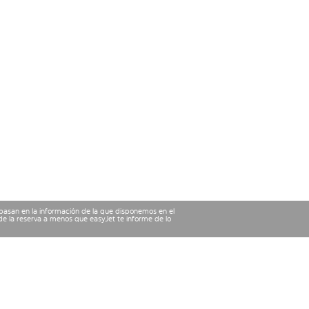
 basan en la información de la que disponemos en el
e la reserva a menos que easyJet te informe de lo