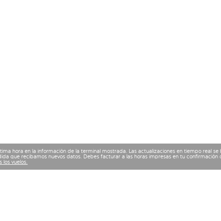
ima hora en la información de la terminal mostrada. Las actualizaciones en tiempo real se
ida que recibamos nuevos datos. Debes facturar a las horas impresas en tu confirmación d
 los vuelos.