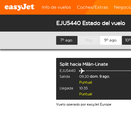
Info de vuelos
Coches/Extras
Negoci
EJU5440 Estado del vuelo
7º ago.
Hoy
9º ago.
10º
Split
hacia
Milán-Linate
EJU5440
Salida
09:20
dom. 9 ago.
Puntual
Llegada
10:35
Puntual
Vuelo operado por easyJet Europe