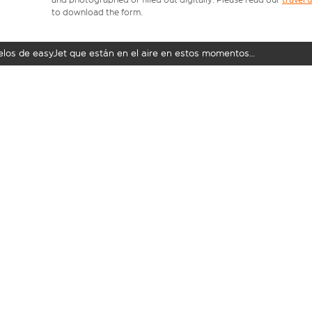
to download the form.
uelos de easyJet que están en el aire en estos momentos…