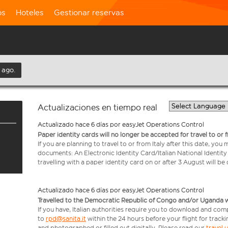
os
Hoteles
Gestionar reservas
 ago.
Actualizaciones en tiempo real
Actualizado hace 6 días por easyJet Operations Control
Paper identity cards will no longer be accepted for travel to or 
If you are planning to travel to or from Italy after this date, you
documents: An Electronic Identity Card/Italian National Identit
travelling with a paper identity card on or after 3 August will b
Actualizado hace 6 días por easyJet Operations Control
Travelled to the Democratic Republic of Congo and/or Uganda with
If you have, Italian authorities require you to download and com
to
rpd@sanita.it
within the 24 hours before your flight for track
and photographed or filled out digitally. Please read our
travel