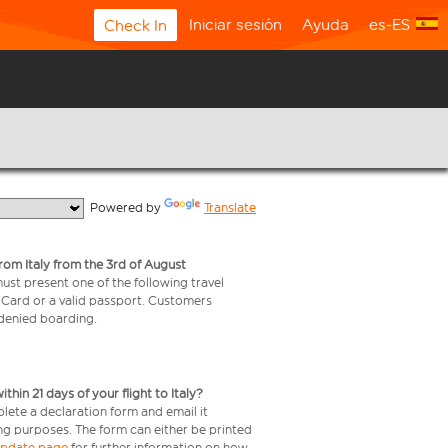
Iniciar sesión
Ayuda
es-ES
Check In
  Powered by 
Translate
from Italy from the 3rd of August
 must present one of the following travel
y Card or a valid passport. Customers
e denied boarding.
in 21 days of your flight to Italy?
plete a declaration form and email it
ing purposes. The form can either be printed
 update page
for further information on how