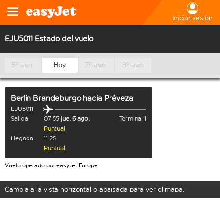
Iniciar sesión
EJU5011 Estado del vuelo
5º ago.
Hoy
7º ago.
8º ago.
Berlín Brandeburgo
hacia
Préveza
EJU5011
Salida
07:55
jue. 6 ago.
Terminal 1
Puntual
Llegada
11:25
Puntual
Vuelo operado por easyJet Europe
Cambia a la vista horizontal o apaisada para ver el mapa.