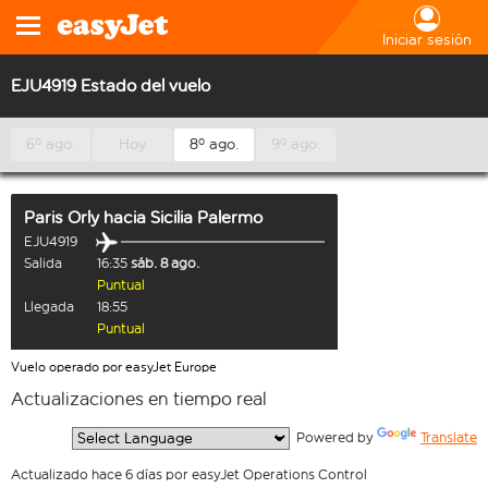
Iniciar sesión
EJU4919 Estado del vuelo
6º ago.
Hoy
8º ago.
9º ago.
Paris Orly
hacia
Sicilia Palermo
EJU4919
Salida
16:35
sáb. 8 ago.
Puntual
Llegada
18:55
Puntual
Vuelo operado por easyJet Europe
Actualizaciones en tiempo real
  Powered by 
Translate
Actualizado hace 6 días por easyJet Operations Control