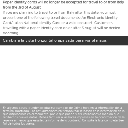
Paper identity cards will no longer be accepted for travel to or from Italy
from the 3rd of August
If you are planning to travel to or from Italy after this date, you must
present one of the following travel documents: An Electronic Identity
Card/Italian National Identity Card or a valid passport. Customers
travelling with a paper identity card on or after 3 August will be denied
boarding.
Cambia a la vista horizontal o apaisada para ver el mapa.
En algunos casos, pueden producirse cambios de última hora en la información de la
terminal mostrada. Las actualizaciones en tiempo real se basan en la información de la
que disponemos en el momento, por lo que puede sufrir variaciones a medida que
recibamos nuevos datos. Debes facturar a las horas impresas en tu confirmación de la
reserva a menos que easyJet te informe de lo contrario. Consulta la lista completa See
full
de todos los vuelos.