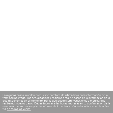
En algunos casos, pueden producirse cambios de última hora en la información de la
terminal mostrada. Las actualizaciones en tiempo real se basan en la información de la
que disponemos en el momento, por lo que puede sufrir variaciones a medida que
recibamos nuevos datos. Debes facturar a las horas impresas en tu confirmación de la
reserva a menos que easyJet te informe de lo contrario. Consulta la lista completa See
full
de todos los vuelos.