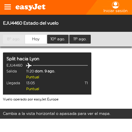
Iniciar sesión
EJU4460 Estado del vuelo
8º ago.
Hoy
10º ago.
11º ago.
Split
hacia
Lyon
EJU4460
Salida
11:20
dom. 9 ago.
Puntual
Llegada
13:05
T1
Puntual
Vuelo operado por easyJet Europe
Cambia a la vista horizontal o apaisada para ver el mapa.