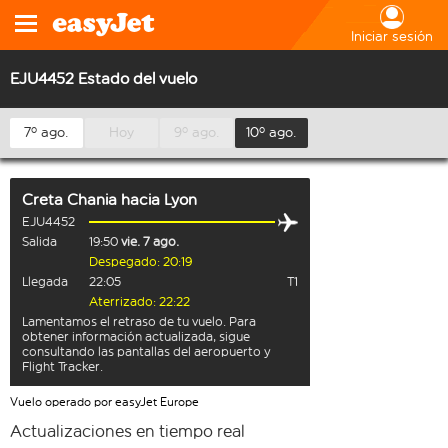
Iniciar sesión
EJU4452 Estado del vuelo
7º ago.
Hoy
9º ago.
10º ago.
Creta Chania
hacia
Lyon
EJU4452
Salida
19:50
vie. 7 ago.
Despegado: 20:19
Llegada
22:05
T1
Aterrizado: 22:22
Lamentamos el retraso de tu vuelo. Para
obtener información actualizada, sigue
consultando las pantallas del aeropuerto y
Flight Tracker.
Vuelo operado por easyJet Europe
Actualizaciones en tiempo real