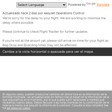
  Powered by 
Translate
Actualizado hace 2 días por easyJet Operations Control
We're sorry for the delay to your flight. We are working to minimise the
delay where possible.
Please continue to check Flight Tracker for further updates.
If you're not at the airport yet, please still arrive on-time for your flight as
Bag Drop and Boarding times may not be affected.
Cambia a la vista horizontal o apaisada para ver el mapa.
En algunos casos, pueden producirse cambios de última hora en la información de la
terminal mostrada. Las actualizaciones en tiempo real se basan en la información de la
que disponemos en el momento, por lo que puede sufrir variaciones a medida que
recibamos nuevos datos. Debes facturar a las horas impresas en tu confirmación de la
reserva a menos que easyJet te informe de lo contrario. Consulta la lista completa See
full
de todos los vuelos.