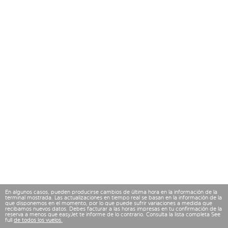
En algunos casos, pueden producirse cambios de última hora en la información de la
terminal mostrada. Las actualizaciones en tiempo real se basan en la información de la
que disponemos en el momento, por lo que puede sufrir variaciones a medida que
recibamos nuevos datos. Debes facturar a las horas impresas en tu confirmación de la
reserva a menos que easyJet te informe de lo contrario. Consulta la lista completa See
full
de todos los vuelos.