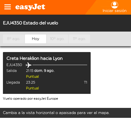
Iniciar sesión
EJU4350 Estado del vuelo
8º ago.
Hoy
10º ago.
11º ago.
Creta Heraklion
hacia
Lyon
EJU4350
Salida
21:15
dom. 9 ago.
Puntual
Llegada
23:25
T1
Puntual
Vuelo operado por easyJet Europe
Cambia a la vista horizontal o apaisada para ver el mapa.