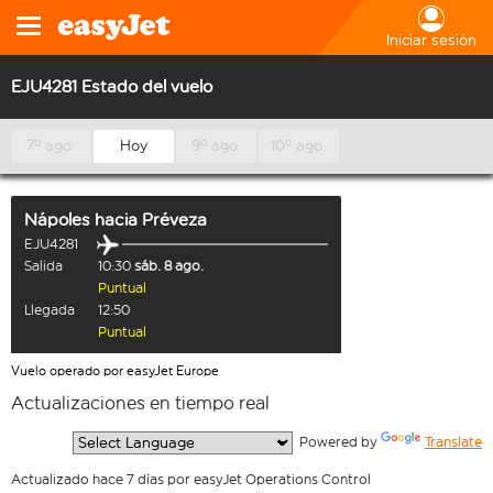
Iniciar sesión
EJU4281 Estado del vuelo
7º ago.
Hoy
9º ago.
10º ago.
Nápoles
hacia
Préveza
EJU4281
Salida
10:30
sáb. 8 ago.
Puntual
Llegada
12:50
Puntual
Vuelo operado por easyJet Europe
Actualizaciones en tiempo real
  Powered by 
Translate
Actualizado hace 7 días por easyJet Operations Control