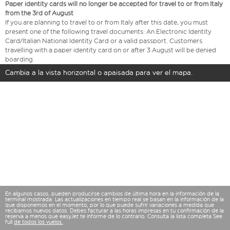
Paper identity cards will no longer be accepted for travel to or from Italy
from the 3rd of August
If you are planning to travel to or from Italy after this date, you must
present one of the following travel documents: An Electronic Identity
Card/Italian National Identity Card or a valid passport. Customers
travelling with a paper identity card on or after 3 August will be denied
boarding.
Cambia a la vista horizontal o apaisada para ver el mapa.
En algunos casos, pueden producirse cambios de última hora en la información de la
terminal mostrada. Las actualizaciones en tiempo real se basan en la información de la
que disponemos en el momento, por lo que puede sufrir variaciones a medida que
recibamos nuevos datos. Debes facturar a las horas impresas en tu confirmación de la
reserva a menos que easyJet te informe de lo contrario. Consulta la lista completa See
full
de todos los vuelos.