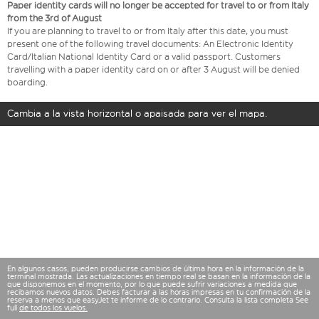
Paper identity cards will no longer be accepted for travel to or from Italy
from the 3rd of August
If you are planning to travel to or from Italy after this date, you must
present one of the following travel documents: An Electronic Identity
Card/Italian National Identity Card or a valid passport. Customers
travelling with a paper identity card on or after 3 August will be denied
boarding.
Cambia a la vista horizontal o apaisada para ver el mapa.
En algunos casos, pueden producirse cambios de última hora en la información de la
terminal mostrada. Las actualizaciones en tiempo real se basan en la información de la
que disponemos en el momento, por lo que puede sufrir variaciones a medida que
recibamos nuevos datos. Debes facturar a las horas impresas en tu confirmación de la
reserva a menos que easyJet te informe de lo contrario. Consulta la lista completa See
full
de todos los vuelos.