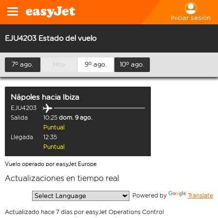
Iniciar sesión
EJU4203 Estado del vuelo
7º ago.
Hoy
9º ago.
10º ago.
Nápoles
hacia
Ibiza
EJU4203
Salida
10:25
dom. 9 ago.
Puntual
Llegada
12:35
Puntual
Vuelo operado por easyJet Europe
Actualizaciones en tiempo real
  Powered by 
Translate
Actualizado hace 7 días por easyJet Operations Control