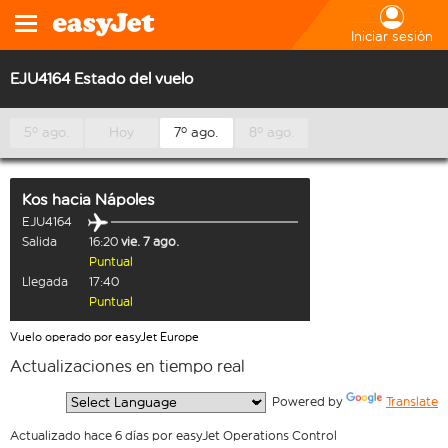
Iniciar sesión
EJU4164 Estado del vuelo
5º ago.
Hoy
7º ago.
8º ago.
Kos
hacia
Nápoles
EJU4164
Salida
16:20
vie. 7 ago.
Puntual
Llegada
17:40
Puntual
Vuelo operado por easyJet Europe
Actualizaciones en tiempo real
  Powered by 
Translate
Actualizado hace 6 días por easyJet Operations Control