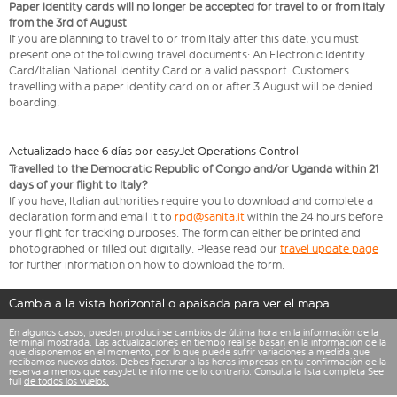
Paper identity cards will no longer be accepted for travel to or from Italy
from the 3rd of August
If you are planning to travel to or from Italy after this date, you must
present one of the following travel documents: An Electronic Identity
Card/Italian National Identity Card or a valid passport. Customers
travelling with a paper identity card on or after 3 August will be denied
boarding.
Actualizado hace 6 días por easyJet Operations Control
Travelled to the Democratic Republic of Congo and/or Uganda within 21
days of your flight to Italy?
If you have, Italian authorities require you to download and complete a
declaration form and email it to
rpd@sanita.it
within the 24 hours before
your flight for tracking purposes. The form can either be printed and
photographed or filled out digitally. Please read our
travel update page
for further information on how to download the form.
Cambia a la vista horizontal o apaisada para ver el mapa.
En algunos casos, pueden producirse cambios de última hora en la información de la
terminal mostrada. Las actualizaciones en tiempo real se basan en la información de la
que disponemos en el momento, por lo que puede sufrir variaciones a medida que
recibamos nuevos datos. Debes facturar a las horas impresas en tu confirmación de la
reserva a menos que easyJet te informe de lo contrario. Consulta la lista completa See
full
de todos los vuelos.