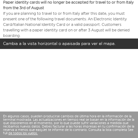
Paper identity cards will no longer be accepted for travel to or from Italy
from the 3rd of August
If you are planning to travel to or from Italy after this date, you must
present one of the following travel documents: An Electronic Identity
Card/Italian National Identity Card or a valid passport. Customers
travelling with a paper identity card on or after 3 August will be denied
boarding.
Cambia a la vista horizontal o apaisada para ver el mapa.
En algunos casos, pueden producirse cambios de última hora en la información de la
terminal mostrada. Las actualizaciones en tiempo real se basan en la información de la
que disponemos en el momento, por lo que puede sufrir variaciones a medida que
recibamos nuevos datos. Debes facturar a las horas impresas en tu confirmación de la
reserva a menos que easyJet te informe de lo contrario. Consulta la lista completa See
full
de todos los vuelos.