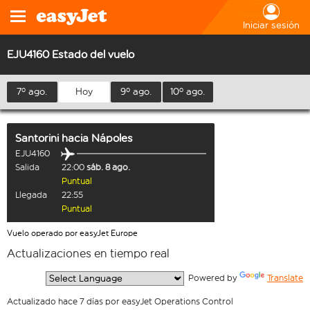
Iniciar sesión
EJU4160 Estado del vuelo
7º ago.
Hoy
9º ago.
10º ago.
Santorini
hacia
Nápoles
EJU4160
Salida
22:00
sáb. 8 ago.
Puntual
Llegada
22:55
Puntual
Vuelo operado por easyJet Europe
Actualizaciones en tiempo real
  Powered by 
Translate
Actualizado hace 7 días por easyJet Operations Control