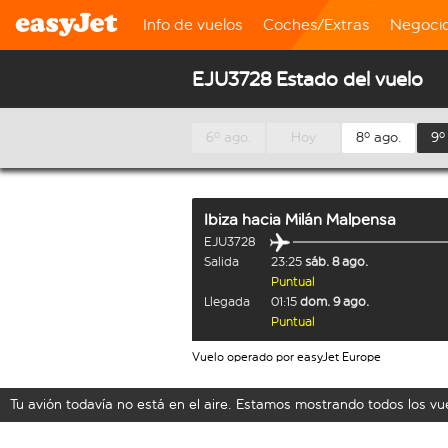
Info de vuelos
Coches/Extras
Negoci
EJU3728 Estado del vuelo
6º ago.
Hoy
8º ago.
9º
Ibiza
hacia
Milán Malpensa
EJU3728
Salida
23:25
sáb. 8 ago.
Puntual
Llegada
01:15
dom. 9 ago.
Puntual
Vuelo operado por easyJet Europe
Tu avión todavía no está en el aire. Estamos mostrando todos los v