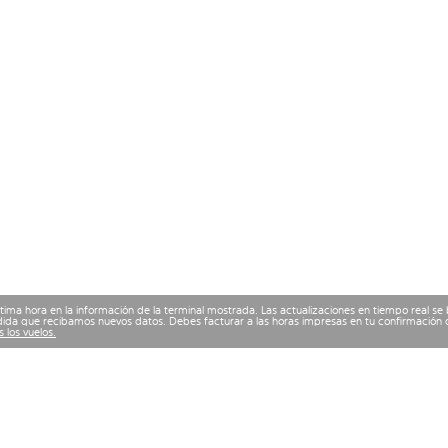
ima hora en la información de la terminal mostrada. Las actualizaciones en tiempo real se
ida que recibamos nuevos datos. Debes facturar a las horas impresas en tu confirmación d
 los vuelos.