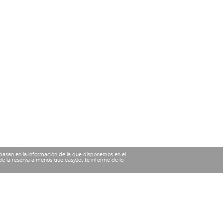
 basan en la información de la que disponemos en el
e la reserva a menos que easyJet te informe de lo