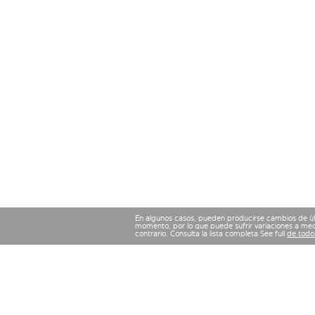
En algunos casos, pueden producirse cambios de últ
momento, por lo que puede sufrir variaciones a med
contrario. Consulta la lista completa See full
de todos