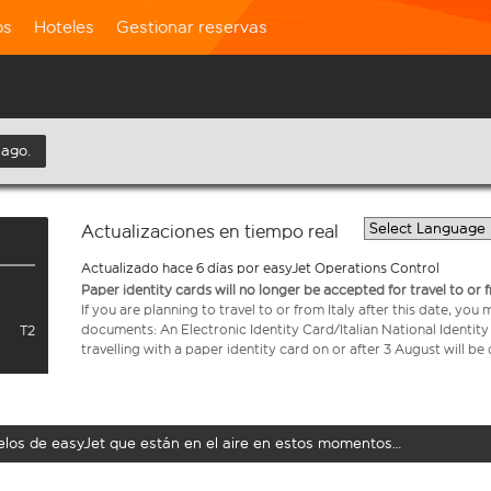
os
Hoteles
Gestionar reservas
 ago.
Actualizaciones en tiempo real
Actualizado hace 6 días por easyJet Operations Control
Paper identity cards will no longer be accepted for travel to or 
If you are planning to travel to or from Italy after this date, you
documents: An Electronic Identity Card/Italian National Identit
T2
travelling with a paper identity card on or after 3 August will b
uelos de easyJet que están en el aire en estos momentos…