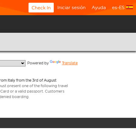
Iniciar sesión
Ayuda
es-ES
Check In
  Powered by 
Translate
from Italy from the 3rd of August
 must present one of the following travel
y Card or a valid passport. Customers
e denied boarding.