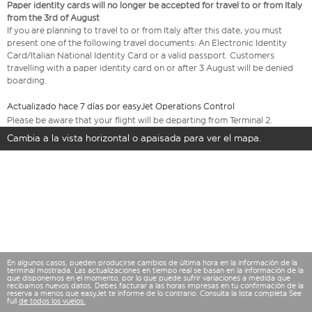
Paper identity cards will no longer be accepted for travel to or from Italy
from the 3rd of August
If you are planning to travel to or from Italy after this date, you must
present one of the following travel documents: An Electronic Identity
Card/Italian National Identity Card or a valid passport. Customers
travelling with a paper identity card on or after 3 August will be denied
boarding.
Actualizado hace 7 días por easyJet Operations Control
Please be aware that your flight will be departing from Terminal 2.
Cambia a la vista horizontal o apaisada para ver el mapa.
En algunos casos, pueden producirse cambios de última hora en la información de la
terminal mostrada. Las actualizaciones en tiempo real se basan en la información de la
que disponemos en el momento, por lo que puede sufrir variaciones a medida que
recibamos nuevos datos. Debes facturar a las horas impresas en tu confirmación de la
reserva a menos que easyJet te informe de lo contrario. Consulta la lista completa See
full
de todos los vuelos.