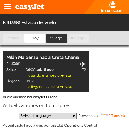
Iniciar sesión
EJU3681 Estado del vuelo
7º ago.
Hoy
9º ago.
10º ago.
Milán Malpensa
hacia
Creta Chania
EJU3681
Salida
06:00
sáb. 8 ago.
T2
Ha salido a la hora prevista
Llegada
09:50
Ha llegado a la hora prevista
Vuelo operado por easyJet Europe
Actualizaciones en tiempo real
  Powered by 
Translate
Actualizado hace 7 días por easyJet Operations Control