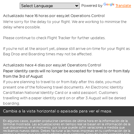
  Powered by 
Translate
Actualizado hace 16 horas por easyJet Operations Control
We're sorry for the delay to your flight. We are working to minimise the
delay where possible.
Please continue to check Flight Tracker for further updates.
If you're not at the airport yet, please still arrive on-time for your flight as
Bag Drop and Boarding times may not be affected.
Actualizado hace 4 días por easyJet Operations Control
Paper identity cards will no longer be accepted for travel to or from Italy
from the 3rd of August
If you are planning to travel to or from Italy after this date, you must
present one of the following travel documents: An Electronic Identity
Card/Italian National Identity Card or a valid passport. Customers
travelling with a paper identity card on or after 3 August will be denied
boarding.
Cambia a la vista horizontal o apaisada para ver el mapa.
En algunos casos, pueden producirse cambios de última hora en la información de la
terminal mostrada. Las actualizaciones en tiempo real se basan en la información de la
que disponemos en el momento, por lo que puede sufrir variaciones a medida que
recibamos nuevos datos. Debes facturar a las horas impresas en tu confirmación de la