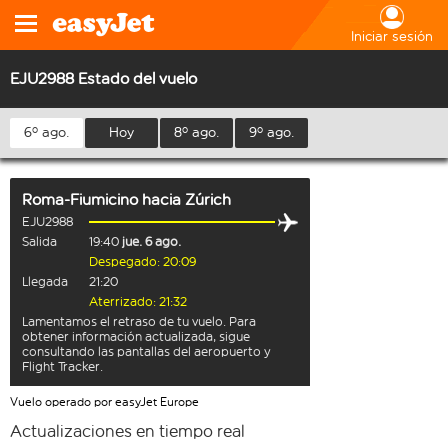
Iniciar sesión
EJU2988 Estado del vuelo
6º ago.
Hoy
8º ago.
9º ago.
Roma-Fiumicino
hacia
Zúrich
EJU2988
Salida
19:40
jue. 6 ago.
Despegado: 20:09
Llegada
21:20
Aterrizado: 21:32
Lamentamos el retraso de tu vuelo. Para
obtener información actualizada, sigue
consultando las pantallas del aeropuerto y
Flight Tracker.
Vuelo operado por easyJet Europe
Actualizaciones en tiempo real